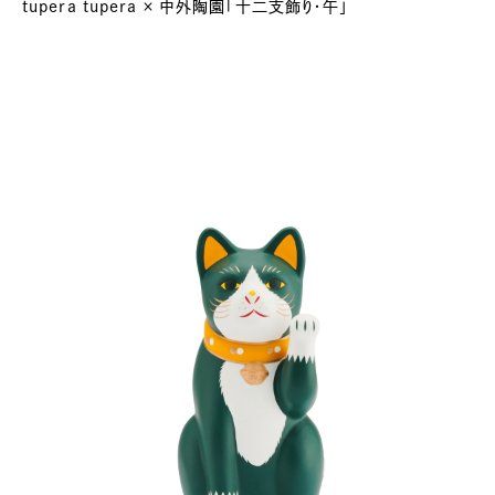
tupera tupera × 中外陶園「十二支飾り・午」