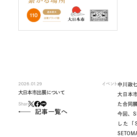
2026.01.29
イベント
中川政七
大日本市出展について
大日本
た合同
Share :
記事一覧へ
今回、S
した「S
SET