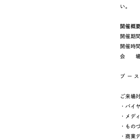
い。
開催概
開催期間
開催時間
会 場
東京都
ブ ー ス
ご来場
・バイ
・メデ
・もの
・商業